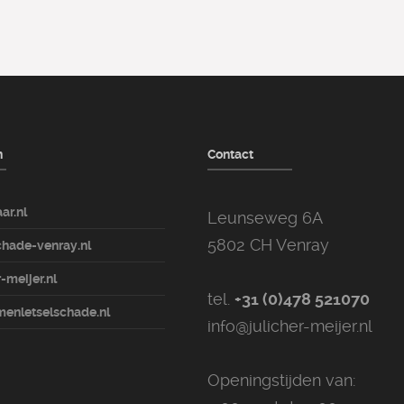
n
Contact
ar.nl
Leunseweg 6A
5802 CH Venray
hade-venray.nl
-meijer.nl
tel.
+31 (0)478 521070
enletselschade.nl
info@julicher-meijer.nl
Openingstijden van: