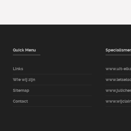
Quick Menu
Specialisme
Links
www.uit-elka
Wie wij zijn
www.letselsc
Sitemap
www.julicher
Contact
www.wijclaim