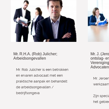
Mr. R.H.A. (Rob) Julicher;
Mr. J. (Jer
Arbeidsongevallen
ontslag- e
Vereniging
Advocaten
Mr. Rob Julicher is een betrokken
en ervaren advocaat met een
Mr. Jeroen
praktische aanpak en behandelt
werkzaam 
de arbeidsongevallen /
bedrijfsongeva
Zijn speci
het gebie