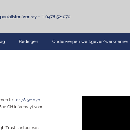
pecialisten Venray – T 0478 521070
lag
Bedingen
Onderwerpen werkgever/werknemer
men tel.
0478 521070
.
02 CH in Venray) voor
igh Trust kantoor van