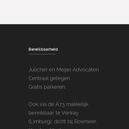
Bereikbaarheid
Julicher en Meijer Advocaten
Centraal gelegen
Gratis parkeren
Ook via de A73 makkelijk
bereikbaar te Venray
(Limburg), dicht bij Boxmeer,