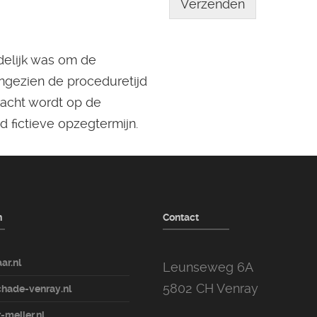
Verzenden
delijk was om de
angezien de proceduretijd
racht wordt op de
nd fictieve opzegtermijn.
n
Contact
ar.nl
Leunseweg 6A
5802 CH Venray
hade-venray.nl
-meijer.nl