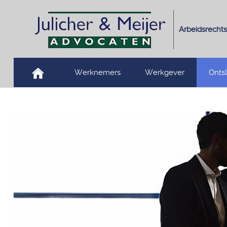
Arbeidsrechts
Werknemers
Werkgever
Onts