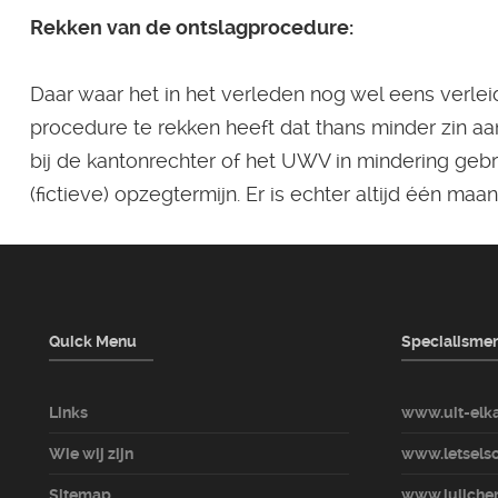
Rekken van de ontslagprocedure:
Daar waar het in het verleden nog wel eens verlei
procedure te rekken heeft dat thans minder zin a
bij de kantonrechter of het UWV in mindering geb
(fictieve) opzegtermijn. Er is echter altijd één maa
Quick Menu
Specialisme
Links
www.uit-elka
Wie wij zijn
www.letselsc
Sitemap
www.julicher