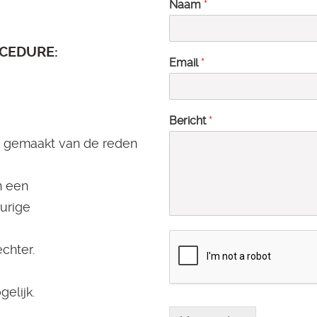
Naam
*
CEDURE:
Email
*
Bericht
*
ijk gemaakt van de reden
n een
urige
chter.
elijk.