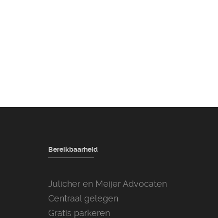
Bereikbaarheid
Julicher en Meijer Advocaten
Centraal gelegen
Gratis parkeren