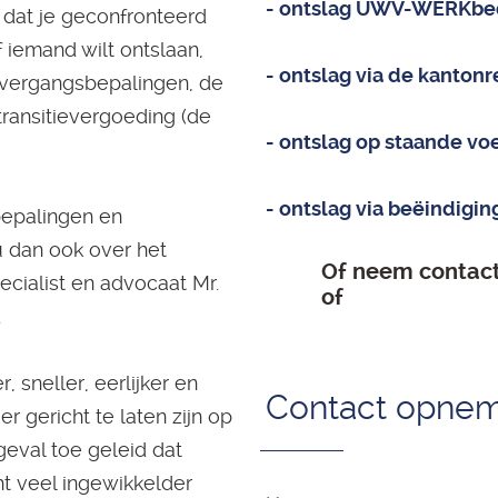
- ontslag UWV-WERKbed
 dat je geconfronteerd
 iemand wilt ontslaan,
- ontslag via de kanton
overgangsbepalingen, de
transitievergoeding (de
- ontslag op staande vo
- ontslag via beëindig
bepalingen en
u dan ook over het
Of neem contact 
cialist en advocaat Mr.
of
.
 sneller, eerlijker en
Contact opne
 gericht te laten zijn op
geval toe geleid dat
t veel ingewikkelder