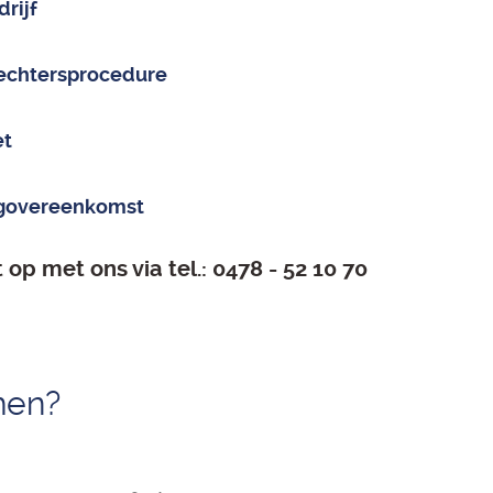
rijf
rechtersprocedure
et
ingovereenkomst
op met ons via tel.: 0478 - 52 10 70
men?