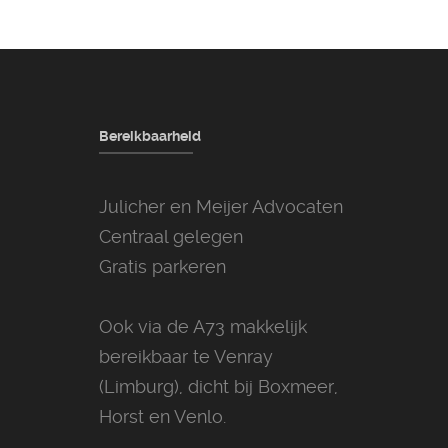
Bereikbaarheid
Julicher en Meijer Advocaten
Centraal gelegen
Gratis parkeren
Ook via de A73 makkelijk
bereikbaar te Venray
(Limburg), dicht bij Boxmeer,
Horst en Venlo.