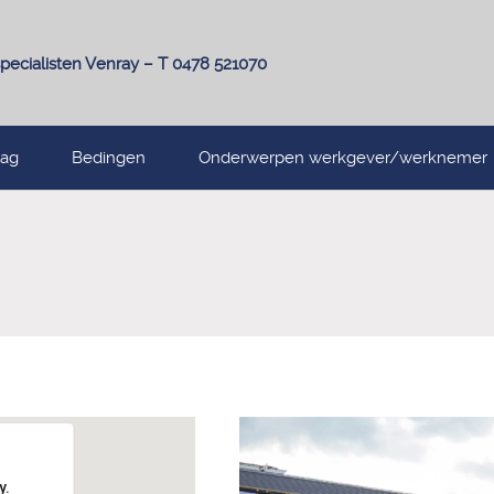
pecialisten Venray – T 0478 521070
lag
Bedingen
Onderwerpen werkgever/werknemer
y.