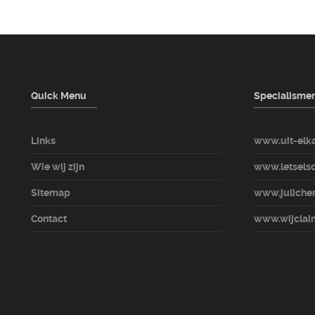
Quick Menu
Specialisme
Links
www.uit-elka
Wie wij zijn
www.letselsc
Sitemap
www.julicher
Contact
www.wijclaim