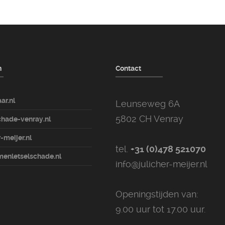
n
Contact
ar.nl
Leunseweg 6A
5802 CH Venray
hade-venray.nl
-meijer.nl
tel.
+31 (0)478 521070
enletselschade.nl
info@julicher-meijer.nl
Openingstijden van:
9.00 uur tot 17.00 uur.