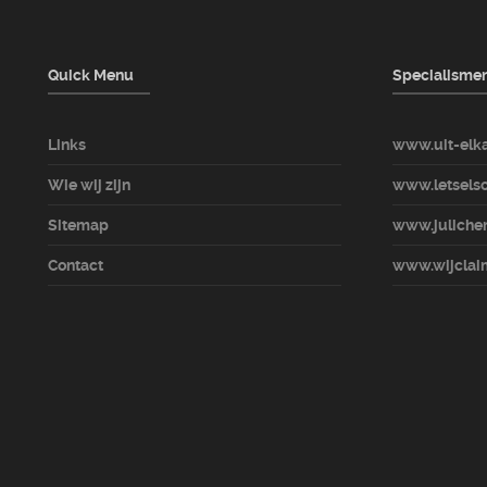
Quick Menu
Specialisme
Links
www.uit-elka
Wie wij zijn
www.letselsc
Sitemap
www.julicher
Contact
www.wijclaim