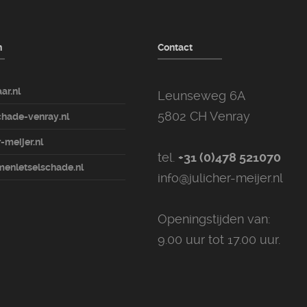
n
Contact
ar.nl
Leunseweg 6A
5802 CH Venray
hade-venray.nl
-meijer.nl
tel.
+31 (0)478 521070
enletselschade.nl
info@julicher-meijer.nl
Openingstijden van:
9.00 uur tot 17.00 uur.