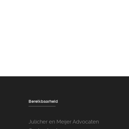
Bereikbaarheid
Julicher en Meijer Advocaten