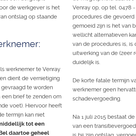
Voor de werkgever is het
Venray op, op tel. 0478 -
an ontslag op staande
procedures die gevoerd
gemoeid zijn is het van 
wellicht alternatieven k
erknemer:
van de procedures is, is
uitwerking van de (zeer 
duidelijk is.
als werknemer te Venray
n dient de vernietiging
De korte fatale termijn 
e gevraagd te worden
werknemer geen hervatt
m een brief te zenden om
schadevergoeding.
nde voet). Hiervoor heeft
e termijn kan niet
Na 1 juli 2015 bestaat d
iddellijk tot een
van een transitievergoed
Bel daartoe geheel
is bij zijn ontslag, verg