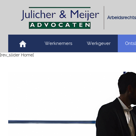
Arbeidsrechts
Werknemers
Werkgever
Onts
[rev_slider Home]