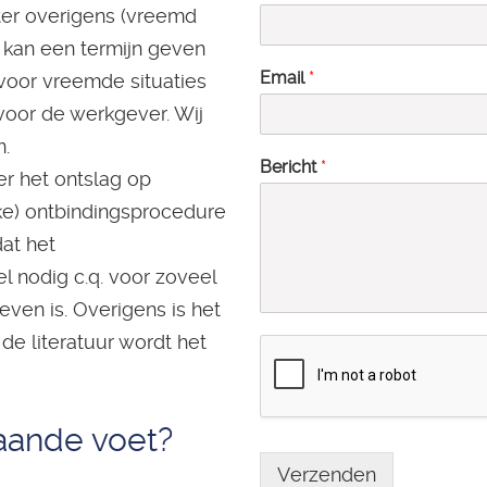
ter overigens (vreemd
 kan een termijn geven
Email
*
 voor vreemde situaties
voor de werkgever. Wij
n.
Bericht
*
r het ontslag op
ke) ontbindingsprocedure
dat het
 nodig c.q. voor zoveel
even is. Overigens is het
 de literatuur wordt het
taande voet?
Verzenden