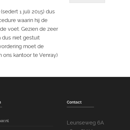
sedert 1 juli 2015) dus
cedure waarin hij de
nde voet. Gezien de zeer
 dus niet gestuit
 vordering moet de
n ons kantoor te Venray)
n
Contact
ar.nl
Leunseweg 6A