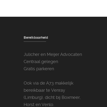
Bereikbaarheid
Julicher en Meijer Advocaten
Centraal gelegen
Gratis parkeren
Ook via de A73 makkelijk
bereikbaar te Venray
(Limburg), dicht bij Boxmeer,
Horst en Venlo.