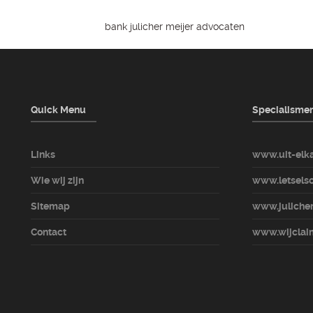
bank julicher meijer advocaten
Quick Menu
Specialisme
Links
www.uit-elka
Wie wij zijn
www.letselsc
Sitemap
www.julicher
Contact
www.wijclaim