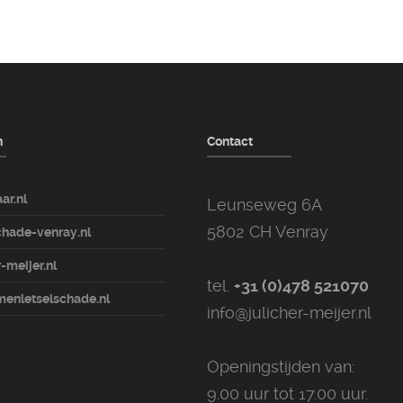
n
Contact
ar.nl
Leunseweg 6A
5802 CH Venray
hade-venray.nl
-meijer.nl
tel.
+31 (0)478 521070
enletselschade.nl
info@julicher-meijer.nl
Openingstijden van:
9.00 uur tot 17.00 uur.