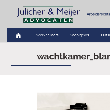
Arbeidsrechts
Werknemers
Werkgever
Onts
wachtkamer_bla