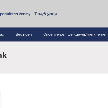
pecialisten Venray – T 0478 521070
lag
Bedingen
Onderwerpen werkgever/werknemer
nk