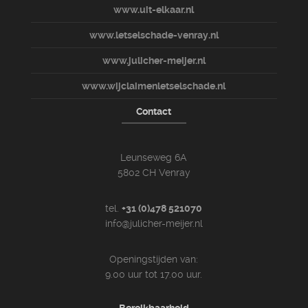
www.uit-elkaar.nl
www.letselschade-venray.nl
www.julicher-meijer.nl
www.wijclaimenletselschade.nl
Contact
Leunseweg 6A
5802 CH Venray
tel.
+31 (0)478 521070
info@julicher-meijer.nl
Openingstijden van:
9.00 uur tot 17.00 uur.