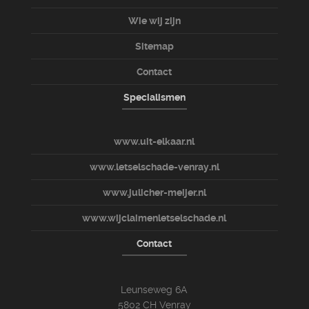
Wie wij zijn
Sitemap
Contact
Specialismen
www.uit-elkaar.nl
www.letselschade-venray.nl
www.julicher-meijer.nl
www.wijclaimenletselschade.nl
Contact
Leunseweg 6A
5802 CH Venray