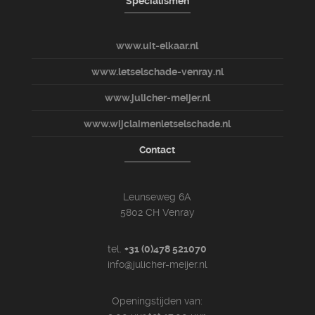
Specialismen
www.uit-elkaar.nl
www.letselschade-venray.nl
www.julicher-meijer.nl
www.wijclaimenletselschade.nl
Contact
Leunseweg 6A
5802 CH Venray
tel.
+31 (0)478 521070
info@julicher-meijer.nl
Openingstijden van: