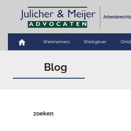
Arbeidsrechts
Werknemers
Werkgever
Onts
Blog
zoeken