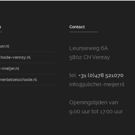
n
Contact
ar.nl
Leunseweg 6A
5802 CH Venray
hade-venray.nl
-meijer.nl
tel.
+31 (0)478 521070
enletselschade.nl
info@julicher-meijer.nl
Openingstijden van:
9.00 uur tot 17.00 uur.