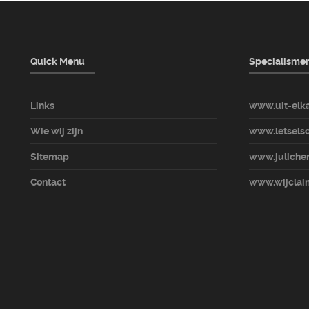
Quick Menu
Specialisme
Links
www.uit-elka
Wie wij zijn
www.letselsc
Sitemap
www.julicher
Contact
www.wijclaim