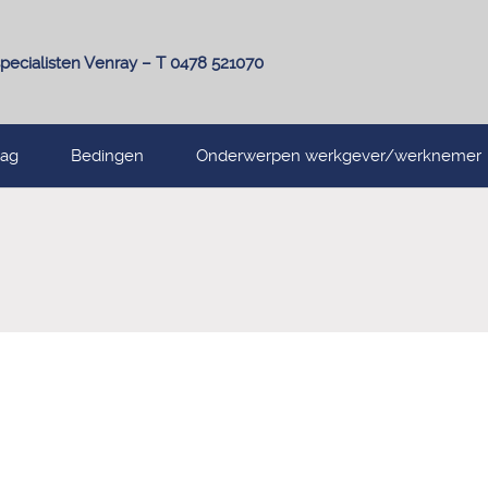
pecialisten Venray – T 0478 521070
lag
Bedingen
Onderwerpen werkgever/werknemer