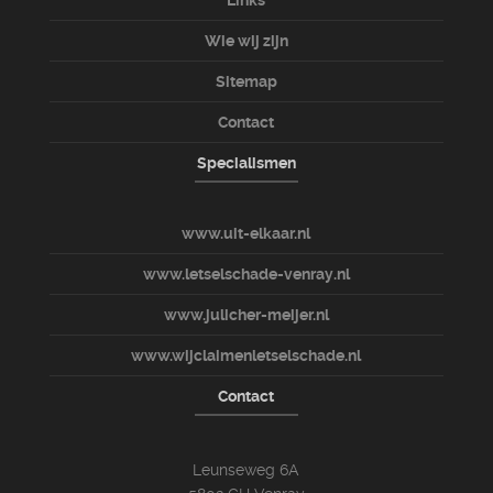
Links
Wie wij zijn
Sitemap
Contact
Specialismen
www.uit-elkaar.nl
www.letselschade-venray.nl
www.julicher-meijer.nl
www.wijclaimenletselschade.nl
Contact
Leunseweg 6A