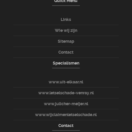
Quick Menu
Links
Wie wij zijn
Sitemap
Contact
Specialismen
www.uit-elkaar.nl
www.letselschade-venray.nl
www.julicher-meijer.nl
www.wijclaimenletselschade.nl
Contact