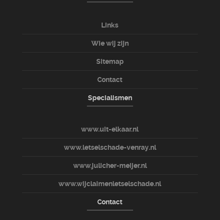
Links
Wie wij zijn
Sitemap
Contact
Specialismen
www.uit-elkaar.nl
www.letselschade-venray.nl
www.julicher-meijer.nl
www.wijclaimenletselschade.nl
Contact