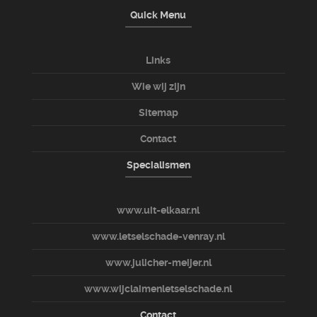
Quick Menu
Links
Wie wij zijn
Sitemap
Contact
Specialismen
www.uit-elkaar.nl
www.letselschade-venray.nl
www.julicher-meijer.nl
www.wijclaimenletselschade.nl
Contact