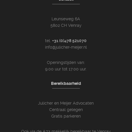
Leunseweg 6A
5802 CH Venray
tel.
+31 (0)478 521070
info@julicher-meijer.nl
Openingstijden van:
9.00 uur tot 17.00 uur.
Bereikbaarheid
Julicher en Meijer Advocaten
Centraal gelegen
Gratis parkeren
Ook via de A73 makkelijk bereikbaar te Venray